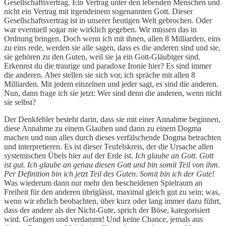
Gesellschaftsvertrag. Ein Vertrag unter den lebenden Menschen und
nicht ein Vertrag mit irgendeinem sogenannten Gott. Dieser
Gesellschaftsvertrag ist in unserer heutigen Welt gebrochen. Oder
war eventuell sogar nie wirklich gegeben. Wir müssen das in
Ordnung bringen. Doch wenn ich mit ihnen, allen 8 Milliarden, eins
zu eins rede, werden sie alle sagen, dass es die anderen sind und sie,
sie gehören zu den Guten, weil sie ja ein Gott-Gläubiger sind.
Erkennst du die traurige und paradoxe Ironie hier? Es sind immer
die anderen. Aber stellen sie sich vor, ich spräche mit allen 8
Milliarden. Mit jedem einzelnen und jeder sagt, es sind die anderen.
Nun, dann frage ich sie jetzt: Wer sind denn die anderen, wenn nicht
sie selbst?
Der Denkfehler besteht darin, dass sie mit einer Annahme beginnen,
diese Annahme zu einem Glauben und dann zu einem Dogma
machen und nun alles durch dieses verfälschende Dogma betrachten
und interpretieren. Es ist dieser Teufelskreis, der die Ursache allen
systemischen Übels hier auf der Erde ist.
Ich glaube an Gott. Gott
ist gut. Ich glaube an genau diesen Gott und bin somit Teil von ihm.
Per Definition bin ich jetzt Teil des Guten. Somit bin ich der Gute!
Was wiederum dann nur mehr den bescheidenen Spielraum an
Freiheit für den anderen übriglässt, maximal gleich gut zu sein; was,
wenn wir ehrlich beobachten, über kurz oder lang immer dazu führt,
dass der andere als der Nicht-Gute, sprich der Böse, kategorisiert
wird. Gefangen und verdammt! Und keine Chance, jemals aus