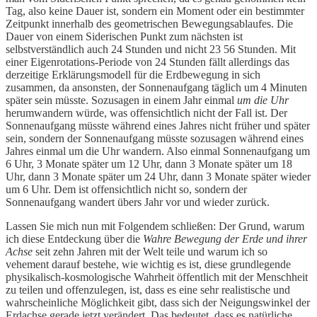
Tag, also keine Dauer ist, sondern ein Moment oder ein bestimmter
Zeitpunkt innerhalb des geometrischen Bewegungsablaufes. Die
Dauer von einem Siderischen Punkt zum nächsten ist
selbstverständlich auch 24 Stunden und nicht 23 56 Stunden. Mit
einer Eigenrotations-Periode von 24 Stunden fällt allerdings das
derzeitige Erklärungsmodell für die Erdbewegung in sich
zusammen, da ansonsten, der Sonnenaufgang täglich um 4 Minuten
später sein müsste. Sozusagen in einem Jahr einmal
um die Uhr
herumwandern würde, was offensichtlich nicht der Fall ist. Der
Sonnenaufgang müsste während eines Jahres nicht früher und später
sein, sondern der Sonnenaufgang müsste sozusagen während eines
Jahres einmal um die Uhr wandern. Also einmal Sonnenaufgang um
6 Uhr, 3 Monate später um 12 Uhr, dann 3 Monate später um 18
Uhr, dann 3 Monate später um 24 Uhr, dann 3 Monate später wieder
um 6 Uhr. Dem ist offensichtlich nicht so, sondern der
Sonnenaufgang wandert übers Jahr vor und wieder zurück.
Lassen Sie mich nun mit Folgendem schließen: Der Grund, warum
ich diese Entdeckung über die
Wahre Bewegung der Erde und ihrer
Achse
seit zehn Jahren mit der Welt teile und warum ich so
vehement darauf bestehe, wie wichtig es ist, diese grundlegende
physikalisch-kosmologische Wahrheit öffentlich mit der Menschheit
zu teilen und offenzulegen, ist, dass es eine sehr realistische und
wahrscheinliche Möglichkeit gibt, dass sich der Neigungswinkel der
Erdachse gerade jetzt verändert. Das bedeutet, dass es natürliche