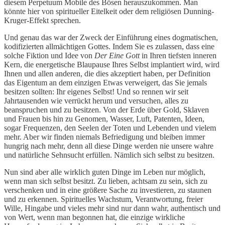
diesem Perpetuum Mobile des Bösen herauszukommen. Man
könnte hier von spiritueller Eitelkeit oder dem religiösen Dunning-
Kruger-Effekt sprechen.
Und genau das war der Zweck der Einführung eines dogmatischen,
kodifizierten allmächtigen Gottes. Indem Sie es zulassen, dass eine
solche Fiktion und Idee von
Der Eine Gott
in Ihren tiefsten inneren
Kern, die energetische Blaupause Ihres Selbst implantiert wird, wird
Ihnen und allen anderen, die dies akzeptiert haben, per Definition
das Eigentum an dem einzigen Etwas verweigert, das Sie jemals
besitzen sollten: Ihr eigenes Selbst! Und so rennen wir seit
Jahrtausenden wie verrückt herum und versuchen, alles zu
beanspruchen und zu besitzen. Von der Erde über Gold, Sklaven
und Frauen bis hin zu Genomen, Wasser, Luft, Patenten, Ideen,
sogar Frequenzen, den Seelen der Toten und Lebenden und vielem
mehr. Aber wir finden niemals Befriedigung und bleiben immer
hungrig nach mehr, denn all diese Dinge werden nie unsere wahre
und natürliche Sehnsucht erfüllen. Nämlich sich selbst zu besitzen.
Nun sind aber alle wirklich guten Dinge im Leben nur möglich,
wenn man sich selbst besitzt. Zu lieben, achtsam zu sein, sich zu
verschenken und in eine größere Sache zu investieren, zu staunen
und zu erkennen. Spirituelles Wachstum, Verantwortung, freier
Wille, Hingabe und vieles mehr sind nur dann wahr, authentisch und
von Wert, wenn man begonnen hat, die einzige wirkliche