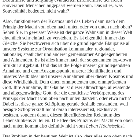
souveränen Menschen angepasst werden kann. Das ist es, was
Souveränität bedeutet, nicht wahr?!
Also, funktionieren der Kosmos und das Leben dann nach dem
Prinzip der Macht von oben nach unten oder von unten nach oben?
Sehen Sie, in gewisser Weise ist der ganze Wahnsinn in dieser Welt
eigentlich sehr einfach zu verstehen. Es ist eigentlich immer das
Gleiche. Sie beschweren sich über die grundlegende Blaupause all
unserer Systeme zur Organisation kommunaler, regionaler,
nationaler, staatlicher und anderer gemeinsamer Angelegenheiten
und Allmenden. Es ist alles immer nach der sogenannten top-down
Struktur aufgebaut. Und das ist die Folge unserer grundlegendsten
Annahme und dem Ausgangspunkt unserer Identifikation und
unseres Weltbildes und unserer Annahmen über diesen Kosmos und
diese Wirklichkeit. Dem einen omnipotenten und omnipräsenten
Gott. Ihre Annahme, Ihr Glaube ist dieser allmächtige, allwissende
und allgegenwärtige Gott, der die deutlichste Verkörperung des
Prinzips der Macht von oben nach unten darstellt, oder etwa nicht?
Dabei ist diese ganze Schöpfung gerade deshalb entstanden, weil
besagte Schöpferkraft nicht daran interessiert ist, exklusiv zu
besitzen, sondern daran, diesen überfließenden Reichtum des
Lebensfunkens zu teilen. Die Idee des Prinzips der Macht von oben
nach unten kommt also definitiv nicht vom
Leben Höchstselbst
.
Das Problem in der heutigen Welt ist also, dass alles von oben nach