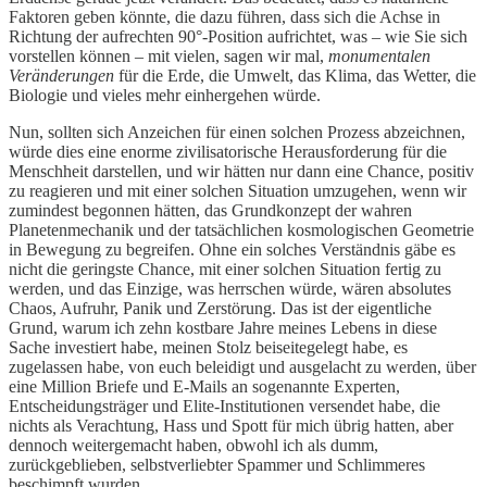
Faktoren geben könnte, die dazu führen, dass sich die Achse in
Richtung der aufrechten 90°-Position aufrichtet, was – wie Sie sich
vorstellen können – mit vielen, sagen wir mal,
monumentalen
Veränderungen
für die Erde, die Umwelt, das Klima, das Wetter, die
Biologie und vieles mehr einhergehen würde.
Nun, sollten sich Anzeichen für einen solchen Prozess abzeichnen,
würde dies eine enorme zivilisatorische Herausforderung für die
Menschheit darstellen, und wir hätten nur dann eine Chance, positiv
zu reagieren und mit einer solchen Situation umzugehen, wenn wir
zumindest begonnen hätten, das Grundkonzept der wahren
Planetenmechanik und der tatsächlichen kosmologischen Geometrie
in Bewegung zu begreifen. Ohne ein solches Verständnis gäbe es
nicht die geringste Chance, mit einer solchen Situation fertig zu
werden, und das Einzige, was herrschen würde, wären absolutes
Chaos, Aufruhr, Panik und Zerstörung. Das ist der eigentliche
Grund, warum ich zehn kostbare Jahre meines Lebens in diese
Sache investiert habe, meinen Stolz beiseitegelegt habe, es
zugelassen habe, von euch beleidigt und ausgelacht zu werden, über
eine Million Briefe und E-Mails an sogenannte Experten,
Entscheidungsträger und Elite-Institutionen versendet habe, die
nichts als Verachtung, Hass und Spott für mich übrig hatten, aber
dennoch weitergemacht haben, obwohl ich als dumm,
zurückgeblieben, selbstverliebter Spammer und Schlimmeres
beschimpft wurden.