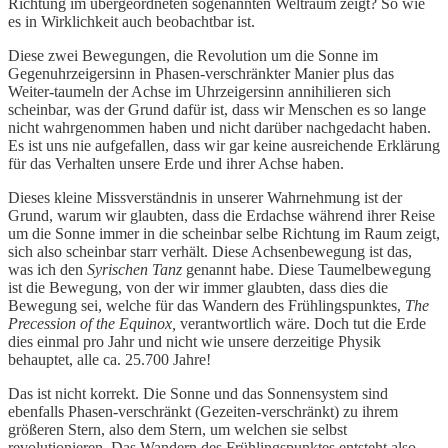
Richtung im übergeordneten sogenannten Weltraum zeigt? So wie
es in Wirklichkeit auch beobachtbar ist.
Diese zwei Bewegungen, die Revolution um die Sonne im
Gegenuhrzeigersinn in Phasen-verschränkter Manier plus das
Weiter-taumeln der Achse im Uhrzeigersinn annihilieren sich
scheinbar, was der Grund dafür ist, dass wir Menschen es so lange
nicht wahrgenommen haben und nicht darüber nachgedacht haben.
Es ist uns nie aufgefallen, dass wir gar keine ausreichende Erklärung
für das Verhalten unsere Erde und ihrer Achse haben.
Dieses kleine Missverständnis in unserer Wahrnehmung ist der
Grund, warum wir glaubten, dass die Erdachse während ihrer Reise
um die Sonne immer in die scheinbar selbe Richtung im Raum zeigt,
sich also scheinbar starr verhält. Diese Achsenbewegung ist das,
was ich den
Syrischen Tanz
genannt habe. Diese Taumelbewegung
ist die Bewegung, von der wir immer glaubten, dass dies die
Bewegung sei, welche für das Wandern des Frühlingspunktes,
The
Precession of the Equinox,
verantwortlich wäre. Doch tut die Erde
dies einmal pro Jahr und nicht wie unsere derzeitige Physik
behauptet, alle ca. 25.700 Jahre!
Das ist nicht korrekt. Die Sonne und das Sonnensystem sind
ebenfalls Phasen-verschränkt (Gezeiten-verschränkt) zu ihrem
größeren Stern, also dem Stern, um welchen sie selbst
revolutionieren. Das Wandern des Frühlingspunktes entsteht also