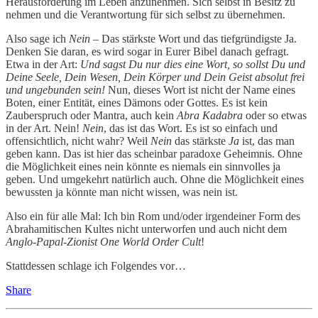
Herausforderung im Leben anzunehmen. Sich selbst in Besitz zu
nehmen und die Verantwortung für sich selbst zu übernehmen.
Also sage ich
Nein
– Das stärkste Wort und das tiefgründigste Ja.
Denken Sie daran, es wird sogar in Eurer Bibel danach gefragt.
Etwa in der Art:
Und sagst Du nur dies eine Wort, so sollst Du und
Deine Seele, Dein Wesen, Dein Körper und Dein Geist absolut frei
und ungebunden sein!
Nun, dieses Wort ist nicht der Name eines
Boten, einer Entität, eines Dämons oder Gottes. Es ist kein
Zauberspruch oder Mantra, auch kein
Abra Kadabra
oder so etwas
in der Art. Nein!
Nein
, das ist das Wort. Es ist so einfach und
offensichtlich, nicht wahr? Weil
Nein
das stärkste
Ja
ist, das man
geben kann. Das ist hier das scheinbar paradoxe Geheimnis. Ohne
die Möglichkeit eines nein könnte es niemals ein sinnvolles ja
geben. Und umgekehrt natürlich auch. Ohne die Möglichkeit eines
bewussten ja könnte man nicht wissen, was nein ist.
Also ein für alle Mal: Ich bin Rom und/oder irgendeiner Form des
Abrahamitischen Kultes nicht unterworfen und auch nicht dem
Anglo-Papal-Zionist One World Order Cult
!
Stattdessen schlage ich Folgendes vor…
Share