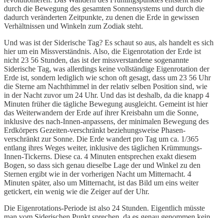
durch die Bewegung des gesamten Sonnensystems und durch die
dadurch veränderten Zeitpunkte, zu denen die Erde in gewissen
Verhältnissen und Winkeln zum Zodiak steht.
Und was ist der Siderische Tag?
Es schaut so aus, als handelt es sich
hier um ein Missverständnis. Also, die Eigenrotation der Erde ist
nicht 23 56 Stunden, das ist der missverstandene sogenannte
Siderische Tag, was allerdings keine vollständige Eigenrotation der
Erde ist, sondern lediglich wie schon oft gesagt, dass um 23 56 Uhr
die Sterne am Nachthimmel in der relativ selben Position sind, wie
in der Nacht zuvor um 24 Uhr. Und das ist deshalb, da die knapp 4
Minuten früher die tägliche Bewegung ausgleicht. Gemeint ist hier
das Weiterwandern der Erde auf ihrer Kreisbahn um die Sonne,
inklusive des nach-Innen-anpassens, der minimalen Bewegung des
Erdkörpers Gezeiten-verschränkt beziehungsweise Phasen-
verschränkt zur Sonne. Die Erde wandert pro Tag um ca. 1/365
entlang ihres Weges weiter, inklusive des täglichen Krümmungs-
Innen-Tickerns. Diese ca. 4 Minuten entsprechen exakt diesem
Bogen, so dass sich genau dieselbe Lage der und Winkel zu den
Sternen ergibt wie in der vorherigen Nacht um Mitternacht. 4
Minuten später, also um Mitternacht, ist das Bild um eins weiter
getickert, ein wenig wie die Zeiger auf der Uhr.
Die Eigenrotations-Periode ist also 24 Stunden. Eigentlich müsste
man vom Siderischen Punkt sprechen, da es genau genommen kein