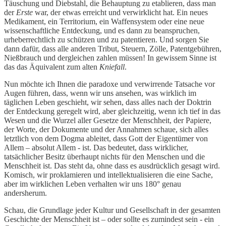
Täuschung und Diebstahl, die Behauptung zu etablieren, dass man
der
Erste
war, der etwas erreicht und verwirklicht hat. Ein neues
Medikament, ein Territorium, ein Waffensystem oder eine neue
wissenschaftliche Entdeckung, und es dann zu beanspruchen,
urheberrechtlich zu schützen und zu patentieren. Und sorgen Sie
dann dafür, dass alle anderen Tribut, Steuern, Zölle, Patentgebühren,
Nießbrauch und dergleichen zahlen müssen! In gewissem Sinne ist
das das Äquivalent zum alten
Kniefall
.
Nun möchte ich Ihnen die paradoxe und verwirrende Tatsache vor
Augen führen, dass, wenn wir uns ansehen, was wirklich im
täglichen Leben geschieht, wir sehen, dass alles nach der Doktrin
der Entdeckung geregelt wird, aber gleichzeitig, wenn ich tief in das
Wesen und die Wurzel aller Gesetze der Menschheit, der Papiere,
der Worte, der Dokumente und der Annahmen schaue, sich alles
letztlich von dem Dogma ableitet, dass Gott der Eigentümer von
Allem – absolut Allem - ist. Das bedeutet, dass wirklicher,
tatsächlicher Besitz überhaupt nichts für den Menschen und die
Menschheit ist. Das steht da, ohne dass es ausdrücklich gesagt wird.
Komisch, wir proklamieren und intellektualisieren die eine Sache,
aber im wirklichen Leben verhalten wir uns 180° genau
andersherum.
Schau, die Grundlage jeder Kultur und Gesellschaft in der gesamten
Geschichte der Menschheit ist – oder sollte es zumindest sein - ein